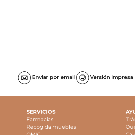
Enviar por email
Versión impresa
SERVICIOS
AY
Farmacias
Trá
Recogida muebles
Que
OMIC
Cal