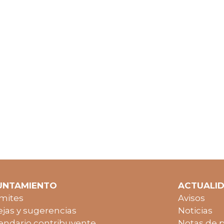
UNTAMIENTO
ACTUALI
mites
Avisos
jas y sugerencias
Noticias
endario contribuyente
Notas de 