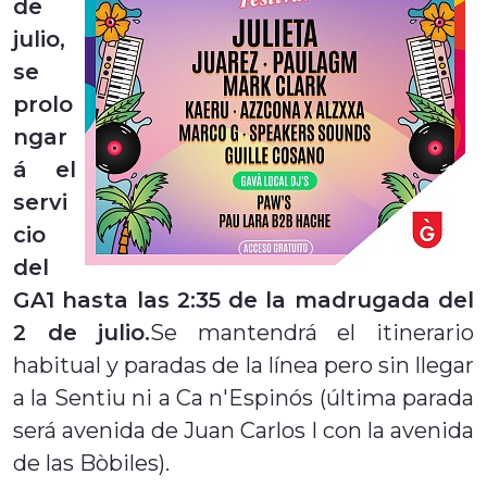
de
julio,
se
prolo
ngar
á el
servi
cio
del
GA1 hasta las 2:35 de la madrugada del
2 de julio.
Se mantendrá el itinerario
habitual y paradas de la línea pero sin llegar
a la Sentiu ni a Ca n'Espinós (última parada
será avenida de Juan Carlos I con la avenida
de las Bòbiles).