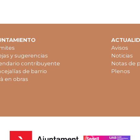
UNTAMIENTO
ACTUALI
mites
Avisos
jas y sugerencias
Noticias
endario contribuyente
Notas de 
cejalías de barrio
Plenos
à en obras