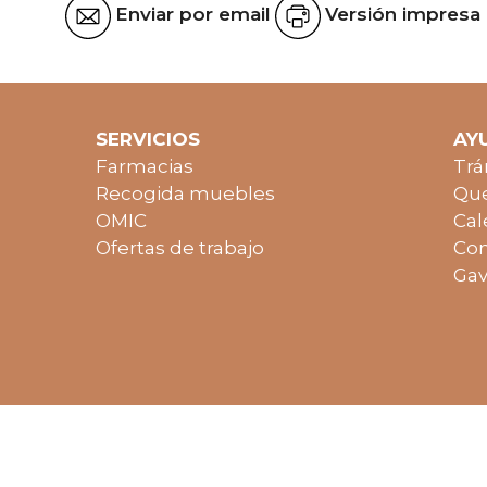
Enviar por email
Versión impresa
SERVICIOS
AY
Farmacias
Trá
Recogida muebles
Que
OMIC
Cal
Ofertas de trabajo
Con
Gav