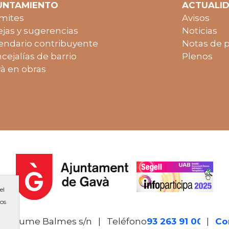
UNTAMIENTO
ACTUALI
mites
Avisos
jas y sugerencias
Noticias
endario contribuyente
Notas de 
cejalías de barrio
Plenos
à en obras
el
ios
de Jaume Balmes s/n
|
Teléfono
93 263 91 00
-
|
Co