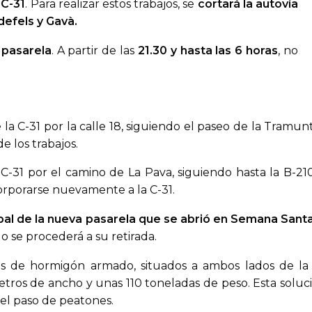
 C-31
. Para realizar estos trabajos, se
cortará la autovía
defels y Gavà.
 pasarela
. A partir de las
21.30 y hasta las 6 horas
, no
de la C-31 por la calle 18, siguiendo el paseo de la Tra
e los trabajos.
a C-31 por el camino de La Pava, siguiendo hasta la B-210,
corporarse nuevamente a la C-31.
cipal de la nueva pasarela que se abrió en Semana Santa
 se procederá a su retirada.
s de hormigón armado, situados a ambos lados de la c
tros de ancho y unas 110 toneladas de peso. Esta soluci
el paso de peatones.