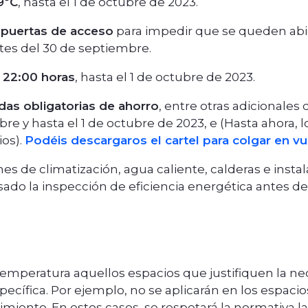
9ºC
, hasta el 1 de octubre de 2023.
s puertas de acceso
para impedir que se queden abi
tes del 30 de septiembre.
 22:00 horas
, hasta el 1 de octubre de 2023.
idas obligatorias de ahorro
, entre otras adicionale
re y hasta el 1 de octubre de 2023, e (Hasta ahora, l
os).
Podéis descargaros el cartel para colgar en v
nes de climatización, agua caliente, calderas e inst
do la inspección de eficiencia energética antes del
 temperatura aquellos espacios que justifiquen la 
cífica. Por ejemplo, no se aplicarán en los espacio
imiento. En estos casos, se respetará la normativa