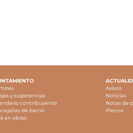
UNTAMIENTO
ACTUALI
mites
Avisos
jas y sugerencias
Noticias
endario contribuyente
Notas de 
cejalías de barrio
Plenos
à en obras