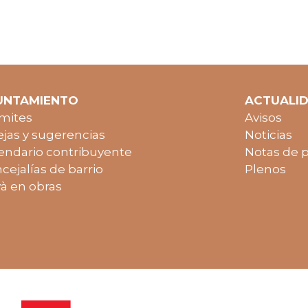
UNTAMIENTO
ACTUALI
mites
Avisos
jas y sugerencias
Noticias
endario contribuyente
Notas de 
cejalías de barrio
Plenos
à en obras