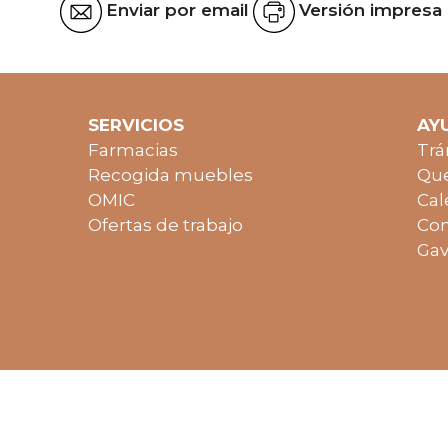
Enviar por email
Versión impresa
SERVICIOS
AY
Farmacias
Trá
Recogida muebles
Que
OMIC
Cal
Ofertas de trabajo
Con
Gav