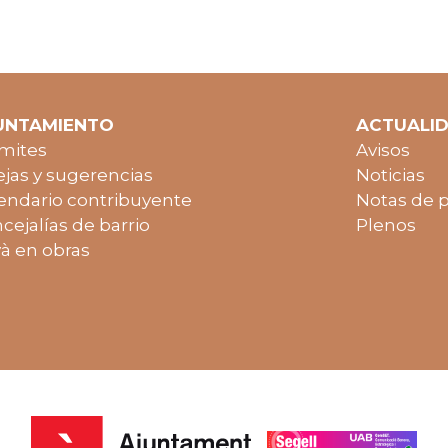
UNTAMIENTO
ACTUALI
mites
Avisos
jas y sugerencias
Noticias
endario contribuyente
Notas de 
cejalías de barrio
Plenos
à en obras