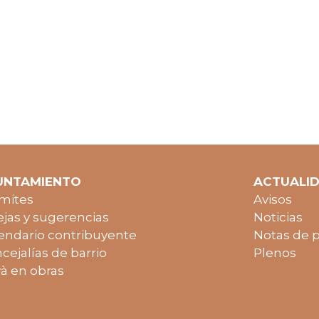
UNTAMIENTO
ACTUALI
mites
Avisos
jas y sugerencias
Noticias
endario contribuyente
Notas de 
cejalías de barrio
Plenos
à en obras