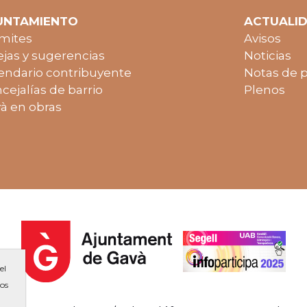
UNTAMIENTO
ACTUALI
mites
Avisos
jas y sugerencias
Noticias
endario contribuyente
Notas de 
cejalías de barrio
Plenos
à en obras
el
ios