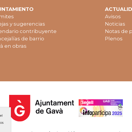
UNTAMIENTO
ACTUALI
mites
Avisos
jas y sugerencias
Noticias
endario contribuyente
Notas de 
cejalías de barrio
Plenos
à en obras
el
ios