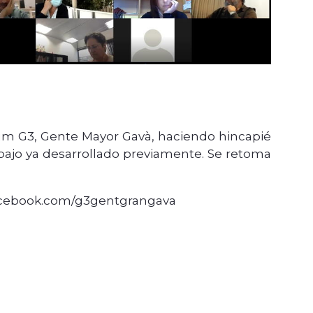
órum G3, Gente Mayor Gavà, haciendo hincapié
rabajo ya desarrollado previamente. Se retoma
.facebook.com/g3gentgrangava