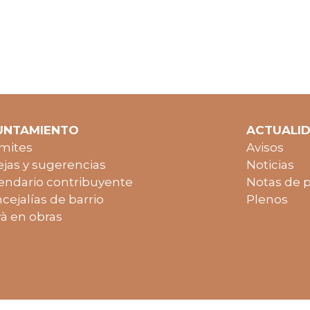
UNTAMIENTO
ACTUALI
mites
Avisos
jas y sugerencias
Noticias
endario contribuyente
Notas de 
cejalías de barrio
Plenos
à en obras