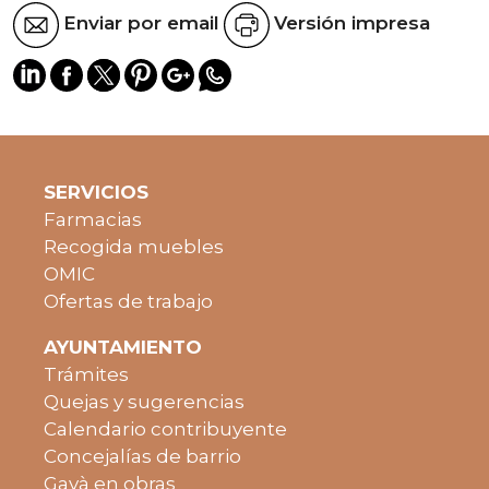
Enviar por email
Versión impresa
SERVICIOS
Farmacias
Recogida muebles
OMIC
Ofertas de trabajo
AYUNTAMIENTO
Trámites
Quejas y sugerencias
Calendario contribuyente
Concejalías de barrio
Gavà en obras