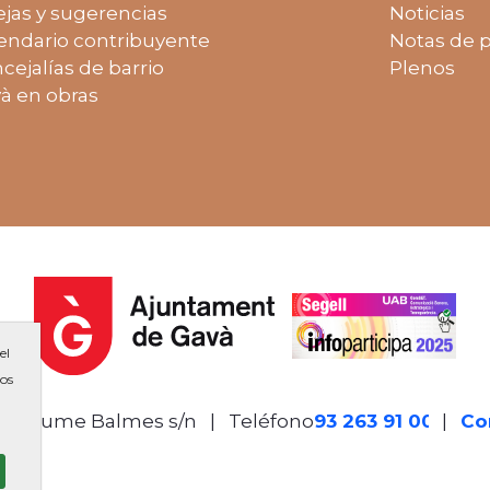
jas y sugerencias
Noticias
endario contribuyente
Notas de 
cejalías de barrio
Plenos
à en obras
el
ios
de Jaume Balmes s/n
|
Teléfono
93 263 91 00
-
|
Co