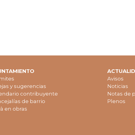
UNTAMIENTO
ACTUALI
mites
Avisos
jas y sugerencias
Noticias
endario contribuyente
Notas de 
cejalías de barrio
Plenos
à en obras