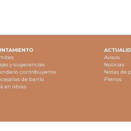
UNTAMIENTO
ACTUALI
mites
Avisos
jas y sugerencias
Noticias
endario contribuyente
Notas de 
cejalías de barrio
Plenos
à en obras