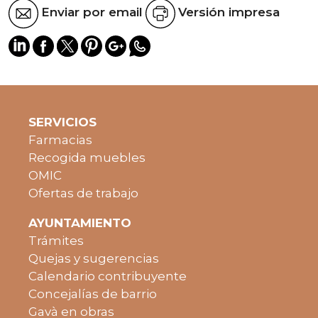
Enviar por email
Versión impresa
SERVICIOS
Farmacias
Recogida muebles
OMIC
Ofertas de trabajo
AYUNTAMIENTO
Trámites
Quejas y sugerencias
Calendario contribuyente
Concejalías de barrio
Gavà en obras