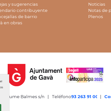
jas y sugerencias
Noticias
endario contribuyente
Notas de 
cejalías de barrio
Plenos
à en obras
el
ios
de Jaume Balmes s/n
|
Teléfono
93 263 91 00
-
|
Co