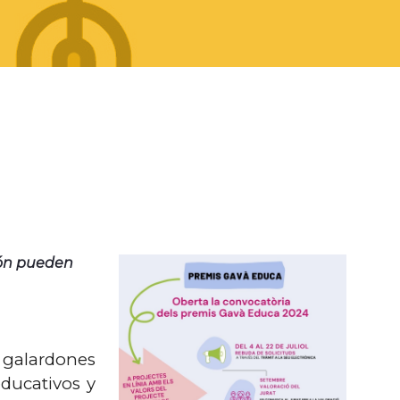
ión pueden
 galardones
ducativos y