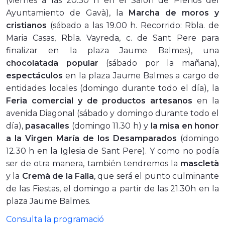
(viernes a las 20.30 h en el Salón de Plenos del
Ayuntamiento de Gavà), la
Marcha de moros y
cristianos
(sábado a las 19.00 h. Recorrido: Rbla. de
Maria Casas, Rbla. Vayreda, c. de Sant Pere para
finalizar en la plaza Jaume Balmes), una
chocolatada popular
(sábado por la mañana),
espectáculos
en la plaza Jaume Balmes a cargo de
entidades locales (domingo durante todo el día), la
Feria comercial y de productos artesanos
en la
avenida Diagonal (sábado y domingo durante todo el
día),
pasacalles
(domingo 11.30 h) y
la misa en honor
a la Virgen María de los Desamparados
(domingo
12.30 h en la Iglesia de Sant Pere). Y como no podía
ser de otra manera, también tendremos la
mascletà
y la
Cremà de la Falla
, que será el punto culminante
de las Fiestas, el domingo a partir de las 21.30h en la
plaza Jaume Balmes.
Consulta la programació