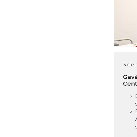
3 de
Gavà
Cent