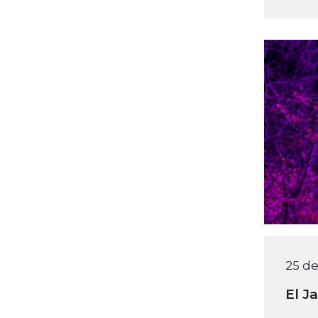
25 d
El J