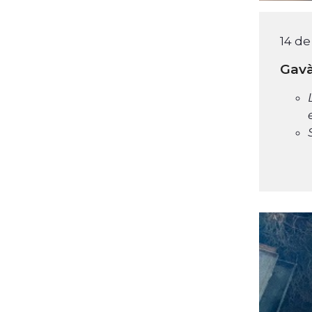
14 d
Gavà