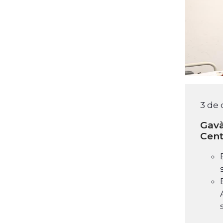
3 de
Gavà
Cent