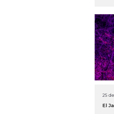
25 d
El J