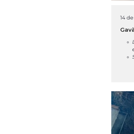
14 d
Gavà