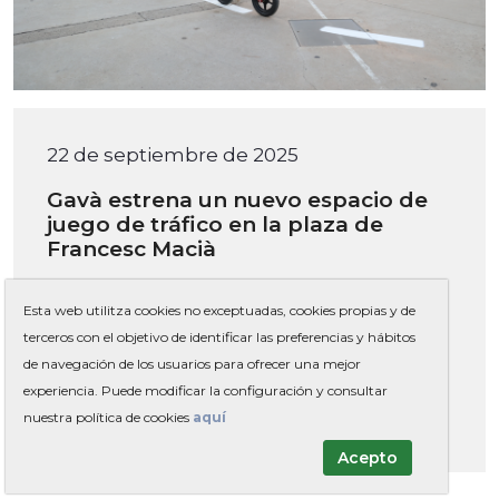
22 de septiembre de 2025
Gavà estrena un nuevo espacio de
juego de tráfico en la plaza de
Francesc Macià
La iniciativa se enmarca en la Semana
Esta web utilitza cookies no exceptuadas, cookies propias y de
Europea de la Movilidad, con una serie de
terceros con el objetivo de identificar las preferencias y hábitos
actividades para promover hábitos de
de navegación de los usuarios para ofrecer una mejor
movilidad más sostenibles, seguros y
experiencia. Puede modificar la configuración y consultar
saludables entre la ciudadanía
nuestra política de cookies
aquí
Acepto