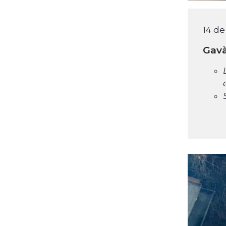
14 d
Gavà