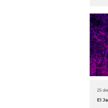
25 d
El J