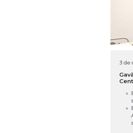
3 de
Gavà
Cent