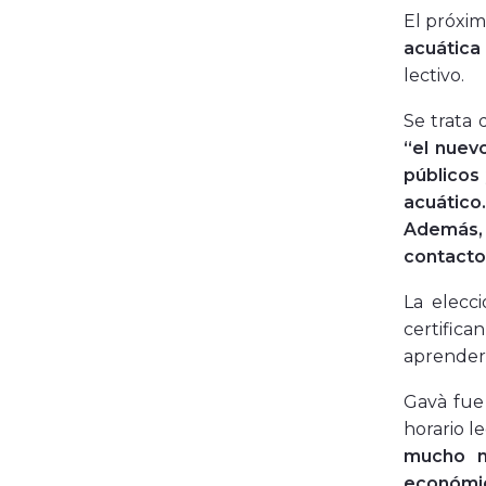
El próxi
acuática 
lectivo.
Se trata 
“el nuev
públicos
acuático
Además, 
contacto
La elecc
certific
aprender 
Gavà fue
horario l
mucho m
económic