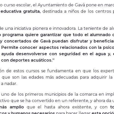
mo curso escolar, el Ayuntamiento de Gavà pone en mar
educativa gratuita,
destinada a niños de los centros 
de una iniciativa pionera e innovadora. La teniente de 
o programa quiere garantizar que todo el alumnado de 
 y concertados de Gavà puedan disfrutar y beneficia
. Permite conocer aspectos relacionados con la psico
ayuda desenvolverse con seguridad en el agua y, 
 con deportes acuáticos.”
ión de estos cursos se fundamenta en que los experto
an que son las edades más adecuadas para adquirir la
a nadar.
 uno de los primeros municipios de la comarca en imp
ectivo que se ha convertido en un referente, y ahora d
ás amplio
que el hasta ahora existente, y con
t
os y humanos necesarios
para hacer llegar
esta opció