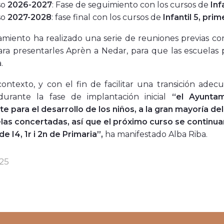
so
2026-2027
: Fase de seguimiento con los cursos de
Inf
so
2027-2028
: fase final con los cursos de
Infantil 5, pri
miento ha realizado una serie de reuniones previas con
ara presentarles
Aprèn a Nedar,
para que las escuelas p
.
ontexto, y con el fin de facilitar una transición adecu
, durante la fase de implantación inicial
“el Ayuntam
e para el desarrollo de los niños, a la gran mayoría d
las concertadas, así que el próximo curso se continua
e I4, 1r i 2n de Primaria”,
ha manifestado Alba Riba.
025