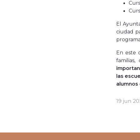
Cur
Cur
El Ayunta
ciudad p
programa
En este c
familias
important
las escue
alumnos d
19 jun 2