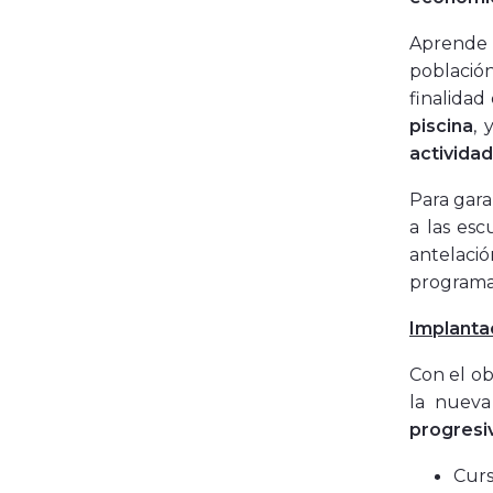
Aprende 
población
finalidad
piscina
, 
activida
Para gara
a las es
antelaci
programa
Implanta
Con el ob
la nueva
progresiv
Cur