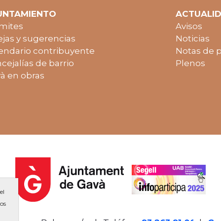
UNTAMIENTO
ACTUALI
mites
Avisos
jas y sugerencias
Noticias
endario contribuyente
Notas de 
cejalías de barrio
Plenos
à en obras
el
ios