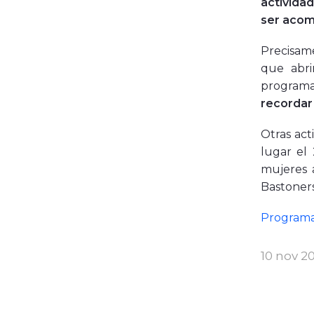
activida
ser acomp
Precisame
que abri
programa
recordar 
Otras act
lugar el 
mujeres 
Bastoners
Programa
10 nov 2