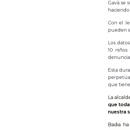
Gavà se s
haciendo 
Con el 
pueden se
Los dato
10 niños 
denuncias
Esta dura
perpetúan
que tiene
La alcal
que todav
nuestra 
Badia ha