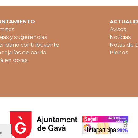
UNTAMIENTO
ACTUALI
mites
Avisos
jas y sugerencias
Noticias
endario contribuyente
Notas de 
cejalías de barrio
Plenos
à en obras
el