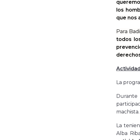
queremos
los homb
que nos a
Para Bad
todos lo
prevenci
derechos 
Activida
La progra
Durante 
participa
machista.
La tenien
Alba Rib