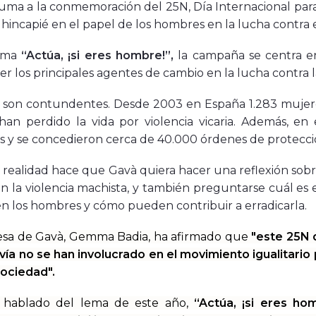
uma a la conmemoración del 25N, Día Internacional para 
hincapié en el papel de los hombres en la lucha contra e
lema
“Actúa, ¡si eres hombre!”,
la campaña se centra en
r los principales agentes de cambio en la lucha contra l
s son contundentes. Desde 2003 en España 1.283 mujere
han perdido la vida por violencia vicaria. Además, en
 y se concedieron cerca de 40.000 órdenes de protecci
 realidad hace que Gavà quiera hacer una reflexión sob
 la violencia machista, y también preguntarse cuál es e
n los hombres y cómo pueden contribuir a erradicarla.
desa de Gavà, Gemma Badia, ha afirmado que
"este 25N 
ía no se han involucrado en el movimiento igualitario
sociedad".
 hablado del lema de este año,
“Actúa, ¡si eres ho