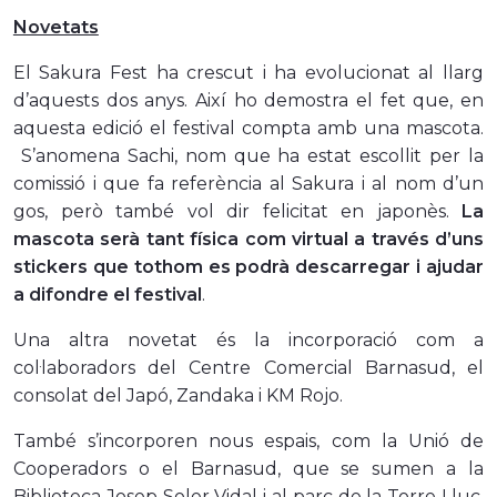
Novetats
El Sakura Fest ha crescut i ha evolucionat al llarg
d’aquests dos anys. Així ho demostra el fet que, en
aquesta edició el festival compta amb una mascota.
S’anomena Sachi, nom que ha estat escollit per la
comissió i que fa referència al Sakura i al nom d’un
gos, però també vol dir felicitat en japonès.
La
mascota serà tant física com virtual a través d’uns
stickers que tothom es podrà descarregar i ajudar
a difondre el festival
.
Una altra novetat és la incorporació com a
col·laboradors del Centre Comercial Barnasud, el
consolat del Japó, Zandaka i KM Rojo.
També s’incorporen nous espais, com la Unió de
Cooperadors o el Barnasud, que se sumen a la
Biblioteca Josep Soler Vidal i al parc de la Torre Lluc,