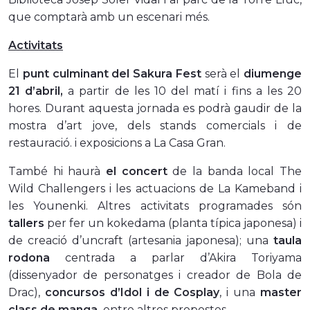
que comptarà amb un escenari més.
Activitats
El
punt culminant del Sakura Fest
serà el
diumenge
21 d’abril,
a partir
de les 10 del matí i fins a les 20
hores. Durant aquesta jornada es podrà gaudir de la
mostra d’art jove, dels stands comercials i de
restauració. i exposicions a La Casa Gran.
També hi haurà
el concert
de la banda local The
Wild Challengers i les actuacions de La Kameband i
les Younenki. Altres activitats programades són
tallers
per fer un kokedama (planta típica japonesa) i
de creació d’uncraft (artesania japonesa); una
taula
rodona
centrada a parlar d’Akira Toriyama
(dissenyador de personatges i creador de Bola de
Drac),
concursos d’Idol i de Cosplay
, i una
master
class de manga,
entre altres propostes.