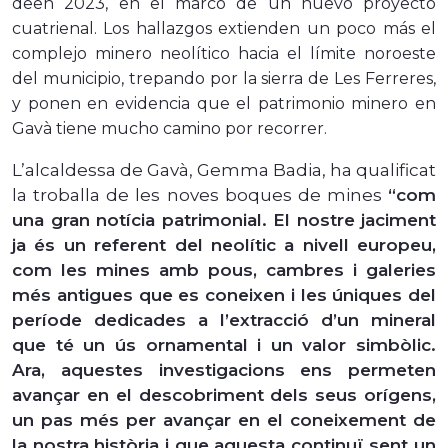
de
en 2023, en el marco de un nuevo proyecto
cuatrienal. Los hallazgos extienden un poco más el
complejo minero neolítico hacia el límite noroeste
del municipio, trepando por la sierra de Les Ferreres,
y ponen en evidencia que el patrimonio minero en
Gavà tiene mucho camino por recorrer.
L’alcaldessa de Gavà, Gemma Badia, ha qualificat
la troballa de les noves boques de mines
“com
una gran notícia patrimonial. El nostre jaciment
ja és un referent del neolític a nivell europeu,
com les mines amb pous, cambres i galeries
més antigues que es coneixen i les úniques del
període dedicades a l’extracció d’un mineral
que té un ús ornamental i un valor simbòlic.
Ara, aquestes investigacions ens permeten
avançar en el descobriment dels seus orígens,
un pas més per avançar en el coneixement de
la nostra història i que aquesta continuï sent un