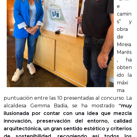
e
camin
s” y
obra
de
Mireia
Marés
,
ha
obten
ido la
máxi
ma
puntuación entre las 10 presentadas al concurso. La
alcaldesa Gemma Badia, se ha mostrado
“muy
ilusionada por contar con una idea que mezcla
innovación, preservación del entorno, calidad
arquitectónica, un gran sentido estético y criterios
de sostenibilidad, recogiendo así todos los