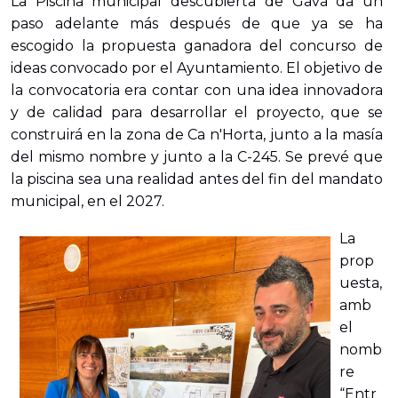
La Piscina municipal descubierta de Gavà da un
paso adelante más después de que ya se ha
escogido la propuesta ganadora del concurso de
ideas convocado por el Ayuntamiento. El objetivo de
la convocatoria era contar con una idea innovadora
y de calidad para desarrollar el proyecto, que se
construirá en la zona de Ca n'Horta, junto a la masía
del mismo nombre y junto a la C-245. Se prevé que
la piscina sea una realidad antes del fin del mandato
municipal, en el 2027.
La
prop
uesta,
amb
el
nomb
re
“Entr