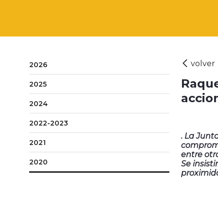
2026
Raquel
2025
accio
2024
2022-2023
. La Junt
2021
compromet
entre otr
2020
Se insist
proximid