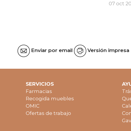
07 oct 2
Enviar por email
Versión impresa
SERVICIOS
AY
Farmacias
Trá
Recogida muebles
Que
OMIC
Cal
Ofertas de trabajo
Con
Gav