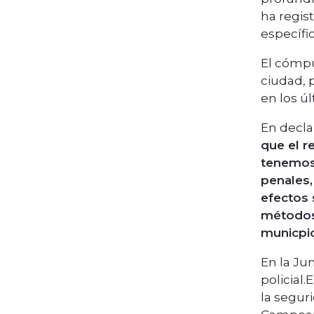
ha regist
específi
El cómpu
ciudad, 
en los ú
En decla
que el r
tenemos 
penales,
efectos 
métodos 
municpio
En la Ju
policial
la seguri