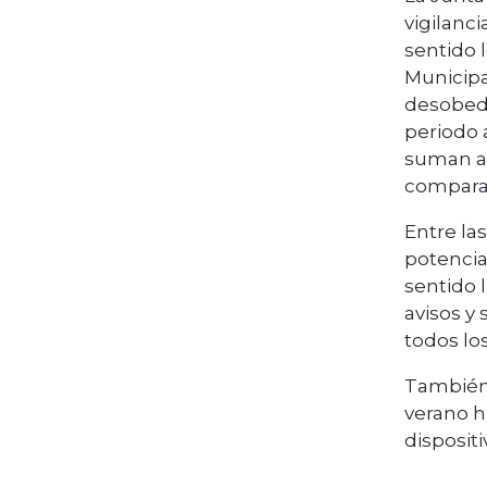
vigilanc
sentido 
Municipa
desobedi
periodo 
suman al
comparad
Entre la
potencia
sentido 
avisos y 
todos lo
También 
verano ha
disposit