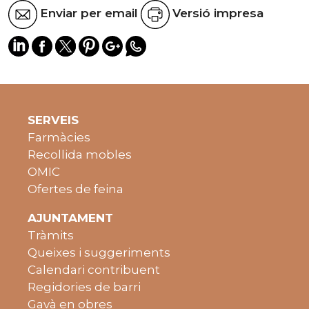
Enviar per email
Versió impresa
SERVEIS
Farmàcies
Recollida mobles
OMIC
Ofertes de feina
AJUNTAMENT
Tràmits
Queixes i suggeriments
Calendari contribuent
Regidories de barri
Gavà en obres