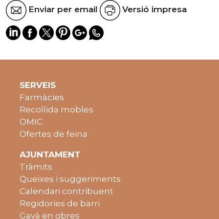
Enviar per email
Versió impresa
SERVEIS
Farmàcies
Recollida mobles
OMIC
Ofertes de feina
AJUNTAMENT
Tràmits
Queixes i suggeriments
Calendari contribuent
Regidories de barri
Gavà en obres