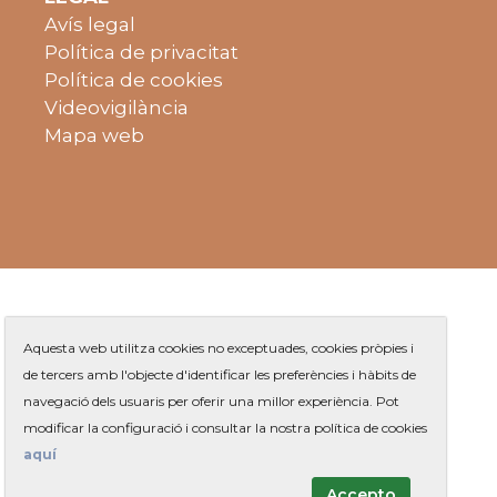
Avís legal
Política de privacitat
Política de cookies
Videovigilància
Mapa web
Aquesta web utilitza cookies no exceptuades, cookies pròpies i
de tercers amb l'objecte d'identificar les preferències i hàbits de
navegació dels usuaris per oferir una millor experiència. Pot
Plaça de Jaume Balmes s/n
|
modificar la configuració i consultar la nostra política de cookies
Telèfon
93 263 91 00
- Telèfon gratuït:
|
Contacte
aquí
Accepto