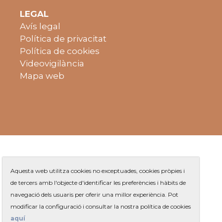
LEGAL
Avís legal
Política de privacitat
Política de cookies
Videovigilància
Mapa web
Aquesta web utilitza cookies no exceptuades, cookies pròpies i
de tercers amb l'objecte d'identificar les preferències i hàbits de
navegació dels usuaris per oferir una millor experiència. Pot
Plaça de Jaume Balmes s/n
|
modificar la configuració i consultar la nostra política de cookies
Telèfon
93 263 91 00
- Telèfon gratuït:
|
Contacte
aquí