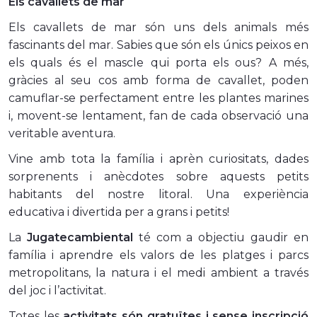
Els cavallets de mar
Els cavallets de mar són uns dels animals més
fascinants del mar. Sabies que són els únics peixos en
els quals és el mascle qui porta els ous? A més,
gràcies al seu cos amb forma de cavallet, poden
camuflar-se perfectament entre les plantes marines
i, movent-se lentament, fan de cada observació una
veritable aventura.
Vine amb tota la família i aprèn curiositats, dades
sorprenents i anècdotes sobre aquests petits
habitants del nostre litoral. Una experiència
educativa i divertida per a grans i petits!
La
Jugatecambiental
té com a objectiu gaudir en
família i aprendre els valors de les platges i parcs
metropolitans, la natura i el medi ambient a través
del joc i l’activitat.
Totes les
activitats són gratuïtes i sense inscripció