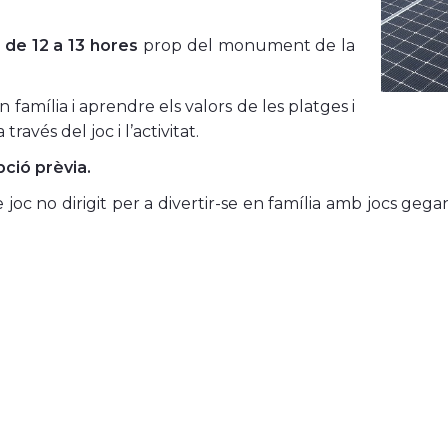
 de 12 a 13 hores
prop del monument de la
 família i aprendre els valors de les platges i
ravés del joc i l’activitat.
pció prèvia.
oc no dirigit per a divertir-se en família amb jocs gegan