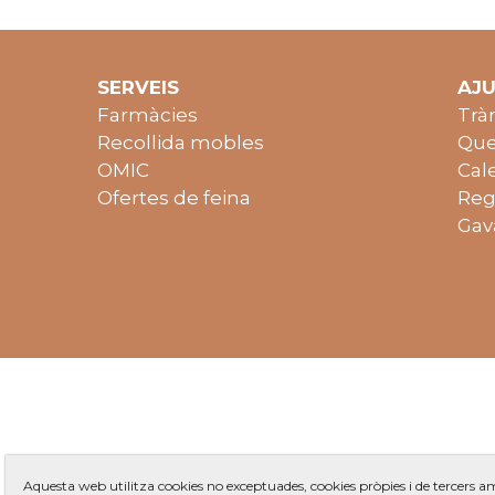
SERVEIS
AJ
Farmàcies
Trà
Recollida mobles
Que
OMIC
Cal
Ofertes de feina
Reg
Gav
Aquesta web utilitza cookies no exceptuades, cookies pròpies i de tercers 