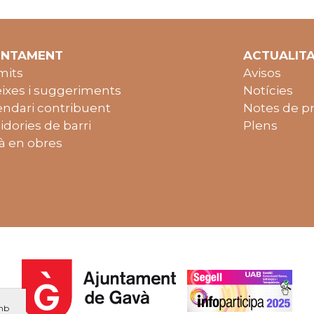
UNTAMENT
ACTUALIT
mits
Avisos
ixes i suggeriments
Notícies
endari contribuent
Notes de p
idories de barri
Plens
à en obres
amb