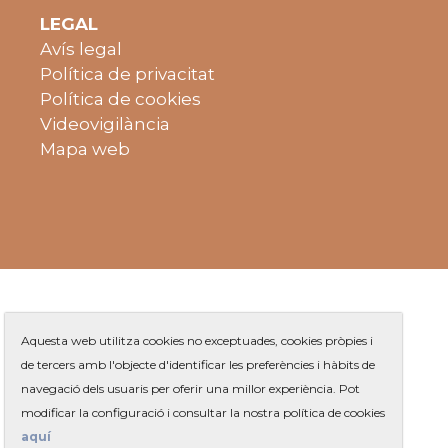
LEGAL
Avís legal
Política de privacitat
Política de cookies
Videovigilància
Mapa web
Aquesta web utilitza cookies no exceptuades, cookies pròpies i
de tercers amb l'objecte d'identificar les preferències i hàbits de
navegació dels usuaris per oferir una millor experiència. Pot
Plaça de Jaume Balmes s/n
|
modificar la configuració i consultar la nostra política de cookies
Telèfon
93 263 91 00
- Telèfon gratuït:
|
Contacte
aquí