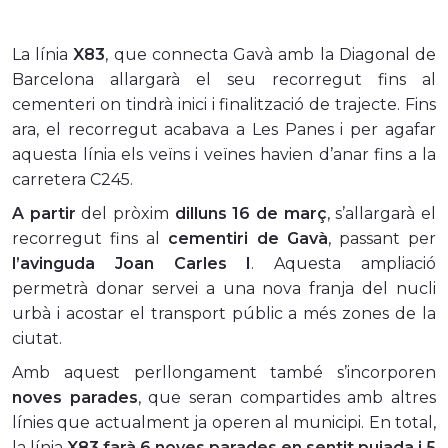
La línia
X83
, que connecta Gavà amb la Diagonal de
Barcelona allargarà el seu recorregut fins al
cementeri on tindrà inici i finalització de trajecte. Fins
ara, el recorregut acabava a Les Panes i per agafar
aquesta línia els veïns i veïnes havien d’anar fins a la
carretera C245.
A partir
del pròxim
dilluns 16 de març
, s’allargarà el
recorregut fins al
cementiri de Gavà
, passant per
l’avinguda Joan Carles I
. Aquesta ampliació
permetrà donar servei a una nova franja del nucli
urbà i acostar el transport públic a més zones de la
ciutat.
Amb aquest perllongament també s’incorporen
noves parades
, que seran compartides amb altres
línies que actualment ja operen al municipi. En total,
la línia
X83 farà 6 noves parades en sentit pujada i 5