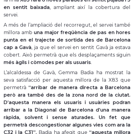
en sentit baixada
, ampliant així la cobertura del
servei.
A més de l’ampliació del recorregut, el servei també
millora amb
una major freqüència de pas en hores
punta en el trajecte de sortida des de Barcelona
cap a Gavà
, ja que el servei en sentit Gavà ja estava
cobert. Això permetrà que els desplaçaments siguin
més àgils i còmodes per als usuaris
.
L’alcaldessa de Gavà, Gemma Badia ha mostrat la
seva satisfacció per aquesta millora de la X83 que
permetrà
“arribar de manera directa a Barcelona
però ara també des de la zona nord de la ciutat.
D’aquesta manera els usuaris i usuàries podran
arribar a la Diagonal de Barcelona d’una manera
ràpida, solvent i sense aturades. Un fet que
permetrà descongestionar algunes vies com ara la
C32 i la C31”.
Badia ha afegit que
“aquesta millora