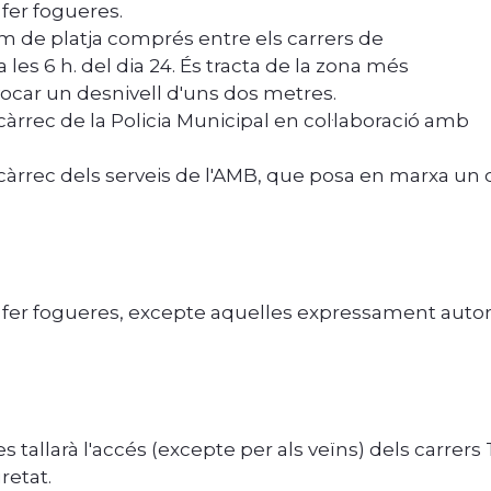
fer fogueres.
am de platja comprés entre els carrers de
 a les 6 h. del dia 24. És tracta de la zona més
vocar un desnivell d'uns dos metres.
a càrrec de la Policia Municipal en col·laboració amb
 a càrrec dels serveis de l'AMB, que posa en marxa un 
 fer fogueres, excepte aquelles expressament autor
 es tallarà l'accés (excepte per als veïns) dels carrers
uretat.