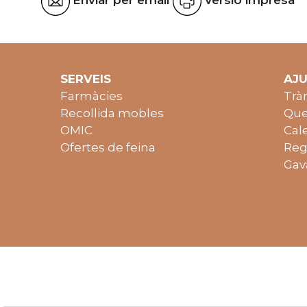
Enviar per email
Versió impresa
SERVEIS
AJ
Farmàcies
Trà
Recollida mobles
Que
OMIC
Cal
Ofertes de feina
Reg
Gav