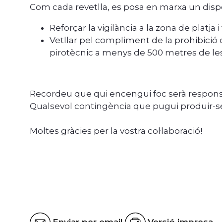
Com cada revetlla, es posa en marxa un dispo
Reforçar la vigilància a la zona de platj
Vetllar pel compliment de la prohibició d
pirotècnic a menys de 500 metres de les
Recordeu que qui encengui foc serà respons
Qualsevol contingència que pugui produir-se
Moltes gràcies per la vostra col·laboració!