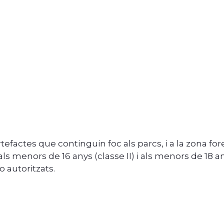
tefactes que continguin foc als parcs, i a la zona for
ls menors de 16 anys (classe II) i als menors de 18 any
 autoritzats.