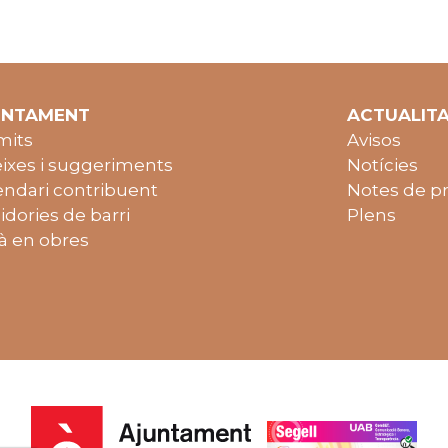
UNTAMENT
ACTUALIT
mits
Avisos
ixes i suggeriments
Notícies
endari contribuent
Notes de p
idories de barri
Plens
à en obres