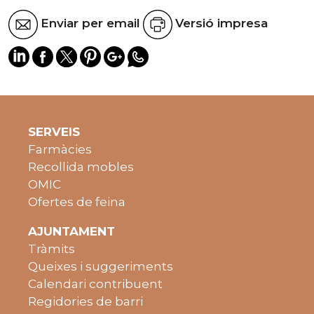
Enviar per email
Versió impresa
SERVEIS
Farmàcies
Recollida mobles
OMIC
Ofertes de feina
AJUNTAMENT
Tràmits
Queixes i suggeriments
Calendari contribuent
Regidories de barri