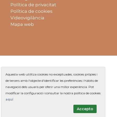
Política de privacitat
Política de cookies
Videovigilància
Mapa web
Aquesta web utilitza cookies no exceptuades, cookies pròpies i
de tercers amb l'objecte d'identificar les preferències i hàbits de
navegació dels usuaris per oferir una millor experiència. Pot
Plaça de Jaume Balmes s/n
|
modificar la configuració i consultar la nostra política de cookies
Telèfon
93 263 91 00
- Telèfon gratuït:
|
Contacte
aquí
Accepto