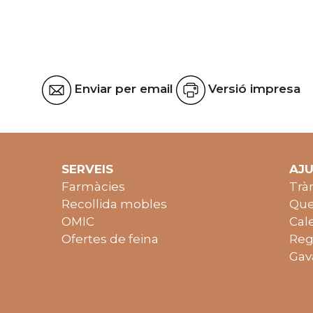
Enviar per email
Versió impresa
SERVEIS
AJ
Farmàcies
Trà
Recollida mobles
Que
OMIC
Cal
Ofertes de feina
Reg
Gav