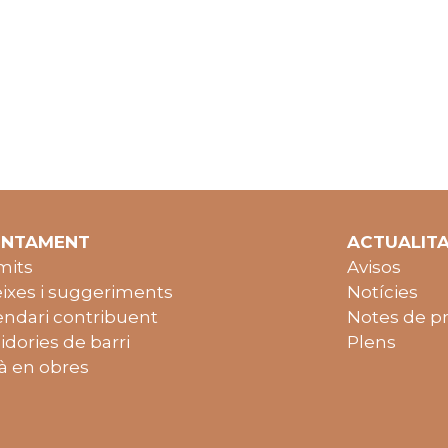
UNTAMENT
ACTUALIT
mits
Avisos
ixes i suggeriments
Notícies
endari contribuent
Notes de p
idories de barri
Plens
à en obres