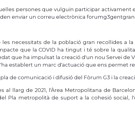
lles persones que vulguin participar activament en
poden enviar un correu electrònica forumg3gentgra
de les necessitats de la població gran recollides a
'impacte que la COVID ha tingut i té sobre la qualita
oledat que ha impulsat la creació d'un nou Servei de
ha establert un marc d'actuació que ens permet refle
 pla de comunicació i difusió del Fòrum G3 i la crea
s al llarg de 2021, l'Àrea Metropolitana de Barce
el Pla metropolità de suport a la cohesió social, 