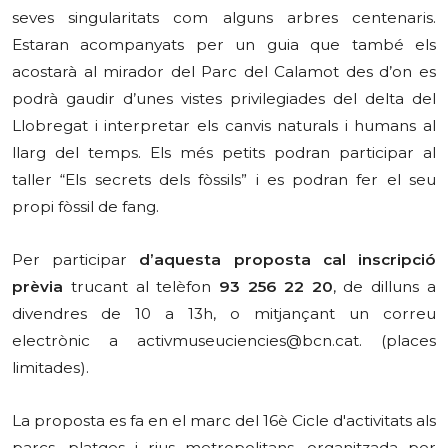
seves singularitats com alguns arbres centenaris.
Estaran acompanyats per un guia que també els
acostarà al mirador del Parc del Calamot des d’on es
podrà gaudir d’unes vistes privilegiades del delta del
Llobregat i interpretar els canvis naturals i humans al
llarg del temps. Els més petits podran participar al
taller “Els secrets dels fòssils” i es podran fer el seu
propi fòssil de fang.
Per participar
d’aquesta proposta cal
inscripció
prèvia
trucant al telèfon
93 256 22 20
, de
dilluns a
divendres de 10 a 13h
, o mitjançant un
correu
electrònic
a
activmuseuciencies@bcn.cat
. (places
limitades).
La proposta es fa en el marc del 16è Cicle d'activitats als
parcs, platges i rius metropolitans, organitzada per