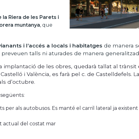
a Riera de les Parets i
 vorera muntanya
, que
anants i l’accés a locals i habitatges
de manera s
s preveuen talls ni aturades de manera generalitza
implantació de les obres, quedarà tallat al trànsit el
 Castelló i València, es farà pel c. de Castelldefels.
als d’octubre.
següents:
vats per als autobusos. Es manté el carril lateral ja existe
at actual del costat mar