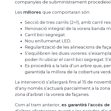
companyies de subministrament procedeixin a
Les
millores
que comportaran són:
Secció de tres carrils (2+1), amb carril re
Renovació integral de la vorera banda 
Carril bici segregat.
Nou enllumenat LED.
Regularització de les alineacions de faça
S’equilibren les dues voreres: s’eixamp
poder-hi ubicar el carril bici segregat.
Es procedirà a la tala d’un arbre que, p
garantida la millora de la cobertura verda
La intervenció s’allargarà fi
ns al 15 de novemb
d’any només s’actuarà parcialment a la zona p
zona d’arbrat i la vorera de façanes.
Com al tram anterior,
es garantirà l’accés de