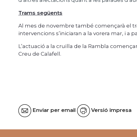
d’altres afectacions quant a les parades d’au
Trams següents
Al mes de novembre també començarà el tram 
intervencions s’iniciaran a la vorera mar, i a p
L’actuació a la cruïlla de la Rambla començara
Creu de Calafell.
Enviar per email
Versió impresa