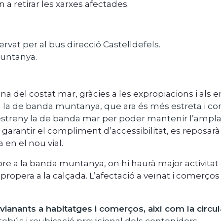
 retirar les xarxes afectades.
servat per al bus direcció Castelldefels.
muntanya.
na del costat mar, gràcies a les expropiacions i als
la la de banda muntanya, que ara és més estreta i co
 S’estreny la de banda mar per poder mantenir l’ampla
er garantir el compliment d’accessibilitat, es repos
 en el nou vial.
re a la banda muntanya, on hi haurà major activitat d
ropera a la calçada. L’afectació a veïnat i comerços 
 vianants a habitatges i comerços, així com la circu