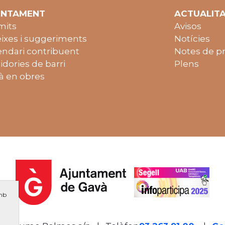
UNTAMENT
ACTUALIT
mits
Avisos
ixes i suggeriments
Notícies
endari contribuent
Notes de p
idories de barri
Plens
à en obres
amb