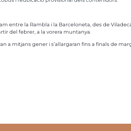
tobús i reubicació provisional dels contenidors.
entre la Rambla i la Barceloneta, des de Viladecans
artir del febrer, a la vorera muntanya.
n a mitjans gener i s’allargaran fins a finals de mar