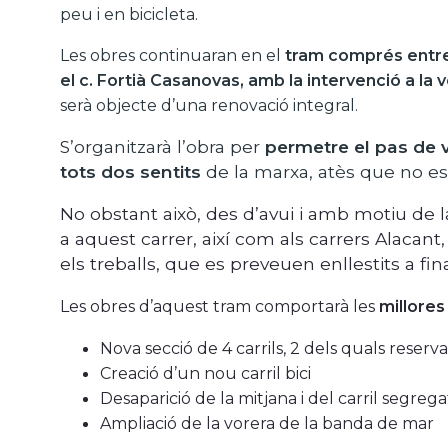
peu i en bicicleta.
Les obres continuaran en el
tram comprés entre l
el c. Fortià Casanovas, amb la intervenció a la
serà objecte d’una renovació integral.
S’organitzarà l’obra per
permetre el pas de vi
tots dos sentits
de la marxa, atès que no e
No obstant això, des d’avui i amb motiu de la 
a aquest carrer, així com als carrers Alacant,
els treballs, que es preveuen enllestits a fin
Les obres d’aquest tram comportarà les
millores
Nova
secció de 4 carrils, 2 dels quals reser
Creació d’un nou carril bici
Desaparició de la mitjana i del carril segreg
Ampliació de la vorera de la banda de mar