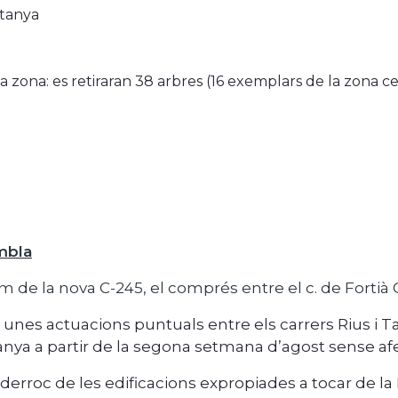
ntanya
la zona:
es
retiraran
38 arbres (
16 exemplars de la zona cen
ambla
de la nova C-245, el comprés entre el c. de Fortià 
 unes actuacions puntuals entre els carrers Rius i T
anya a partir de la segona setmana d’agost sense afec
derroc de les edificacions expropiades a tocar de la