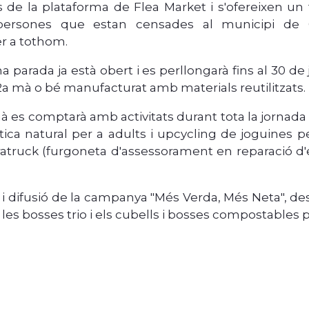
s de la plataforma de Flea Market i s'ofereixen un 
s persones que estan censades al municipi de 
er a tothom.
una parada ja està obert i es perllongarà fins al 30 de
2a mà o bé manufacturat amb materials reutilitzats.
 es comptarà amb activitats durant tota la jornada
ca natural per a adults i upcycling de joguines per
aratruck (furgoneta d'assessorament en reparació d'el
 i difusió de la campanya "Més Verda, Més Neta", des d
er les bosses trio i els cubells i bosses compostables p