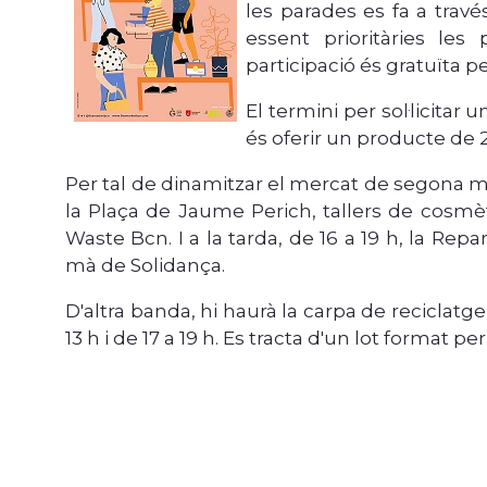
les parades es fa a travé
essent prioritàries le
participació és gratuïta p
El termini per sol·licitar 
és oferir un producte de 
Per tal de dinamitzar el mercat de segona mà
la Plaça de Jaume Perich, tallers de cosmèti
Waste Bcn. I a la tarda, de 16 a 19 h, la Rep
mà de Solidança.
D'altra banda, hi haurà la carpa de reciclatge
13 h i de 17 a 19 h. Es tracta d'un lot format p