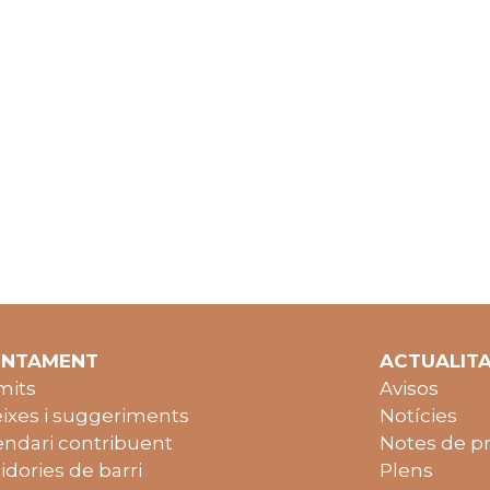
UNTAMENT
ACTUALIT
mits
Avisos
ixes i suggeriments
Notícies
endari contribuent
Notes de p
idories de barri
Plens