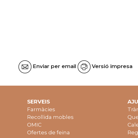
Enviar per email
Versió impresa
SERVEIS
AJ
Farmàcies
Trà
Recollida mobles
Que
OMIC
Cal
Ofertes de feina
Reg