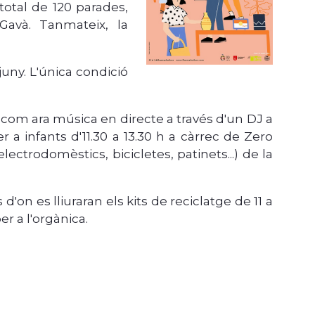
total de 120 parades,
Gavà. Tanmateix, la
 juny. L'única condició
 com ara música en directe a través d'un DJ a
 a infants d'11.30 a 13.30 h a càrrec de Zero
ectrodomèstics, bicicletes, patinets...) de la
'on es lliuraran els kits de reciclatge de 11 a
er a l'orgànica.