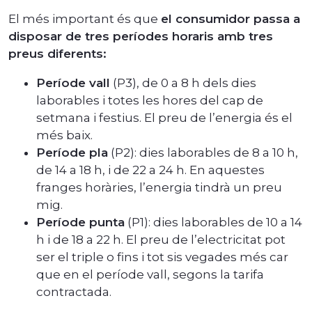
El més important és que
el consumidor passa a
disposar de tres períodes horaris amb tres
preus diferents:
Període vall
(P3), de 0 a 8 h dels dies
laborables i totes les hores del cap de
setmana i festius. El preu de l’energia és el
més baix.
Període pla
(P2): dies laborables de 8 a 10 h,
de 14 a 18 h, i de 22 a 24 h. En aquestes
franges horàries, l’energia tindrà un preu
mig.
Període punta
(P1): dies laborables de 10 a 14
h i de 18 a 22 h. El preu de l’electricitat pot
ser el triple o fins i tot sis vegades més car
que en el període vall, segons la tarifa
contractada.