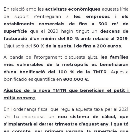
En relació amb les 
activitats econòmiques
 aquesta línia 
de suport s'entregaran a 
les empreses i els 
establiments comercials de fins a 300 m
 de 
2
superfície
 que el 2020 hagin tingut un 
descens de 
facturació d’un mínim del 50 % amb relació al 2019
. 
L’ajut serà del 
50 % de la quota, i de fins a 200 euros
.
A banda de l’atorgament d’aquests ajuts, 
les famílies 
més vulnerables de la metròpolis es beneficiaran 
d'una bonificació del 100 % de la TMTR
. Aquesta 
bonificació es quantifica en 
800.000 €
. 
Ajustos de la nova TMTR que beneficien el petit i 
mitjà comerç 
En l’ordenança fiscal que regula aquesta taxa per al 2021 
s’hi ha incorporat un 
nou sistema de càlcul, que 
s’implantarà el darrer trimestre d’aquest any, i que té 
en compte, per primera vegada, la superfície que 