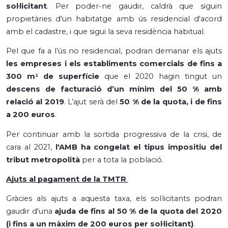
sol·licitant
. Per poder-ne gaudir, caldrà que siguin 
propietàries d'un habitatge amb ús residencial d'acord 
amb el cadastre, i que sigui la seva residència habitual. 
Pel que fa a l’ús no residencial, podran demanar els ajuts 
les empreses i els establiments comercials de fins a 
300 m
 de superfície
 que el 2020 hagin tingut un 
2
descens de facturació d’un mínim del 50 % amb 
relació al 2019
. L’ajut serà del 
50 % de la quota, i de fins 
a 200 euros
. 
Per continuar amb la sortida progressiva de la crisi, de 
cara al 2021, 
l'AMB ha congelat el tipus impositiu del 
tribut metropolità 
per a tota la població.
Ajuts al pagament de la TMTR 
Gràcies als ajuts a aquesta taxa, els sol·licitants podran 
gaudir d'una 
ajuda de fins al 50 % de la quota del 2020 
(i fins a un màxim de 200 euros per sol·licitant)
. 