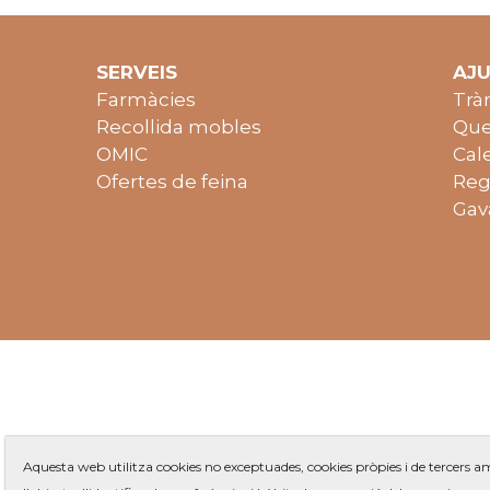
SERVEIS
AJ
Farmàcies
Trà
Recollida mobles
Que
OMIC
Cal
Ofertes de feina
Reg
Gav
Aquesta web utilitza cookies no exceptuades, cookies pròpies i de tercers 