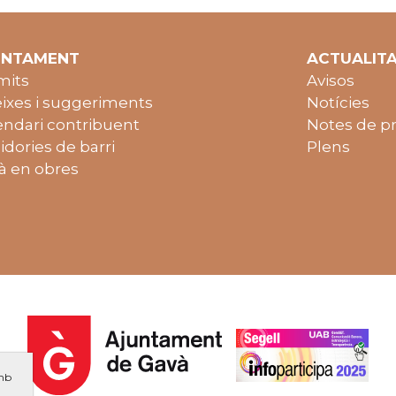
UNTAMENT
ACTUALIT
mits
Avisos
ixes i suggeriments
Notícies
endari contribuent
Notes de p
idories de barri
Plens
à en obres
amb