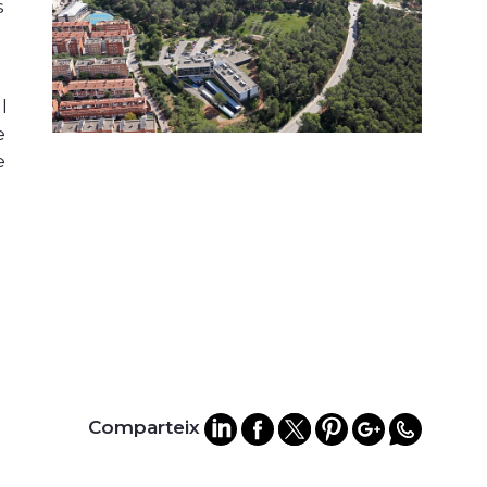
s
l
e
e
Comparteix