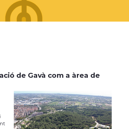
ració de Gavà com a àrea de
i
ent