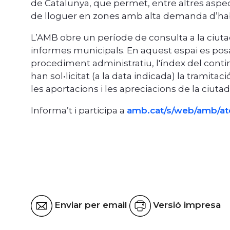
de Catalunya, que permet, entre altres aspec
de lloguer en zones amb alta demanda d’hab
L’AMB obre un període de consulta a la ciutad
informes municipals. En aquest espai es posa a
procediment administratiu, l'índex del conti
han sol•licitat (a la data indicada) la tramita
les aportacions i les apreciacions de la ciu
Informa’t i participa a
amb.cat/s/web/amb/ate
Enviar per email
Versió impresa