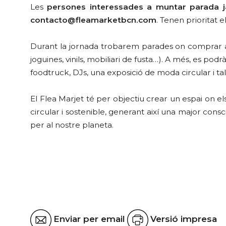
Les
persones interessades a muntar parada j
contacto@fleamarketbcn.com
. Tenen prioritat 
Durant la jornada trobarem parades on comprar art
joguines, vinils, mobiliari de fusta…). A més, es pod
foodtruck, DJs, una exposició de moda circular i tal
El Flea Marjet té per objectiu crear un espai on e
circular i sostenible, generant així una major con
per al nostre planeta.
Enviar per email
Versió impresa