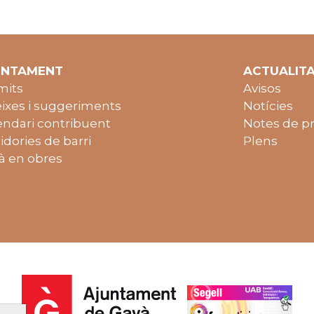
UNTAMENT
ACTUALIT
mits
Avisos
ixes i suggeriments
Notícies
endari contribuent
Notes de p
idories de barri
Plens
à en obres