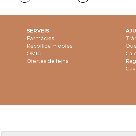
SERVEIS
AJ
Farmàcies
Trà
Recollida mobles
Que
OMIC
Cal
Ofertes de feina
Reg
Gav