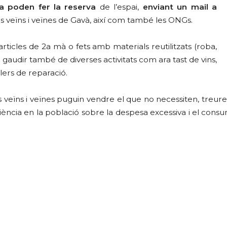
a poden fer la reserva
de l’espai,
enviant un mail a
els veïns i veïnes de Gavà, així com també les ONGs.
icles de 2a mà o fets amb materials reutilitzats (roba,
rà gaudir també de diverses activitats com ara tast de vins,
lers de reparació.
ls veïns i veïnes puguin vendre el que no necessiten, treur
sciència en la població sobre la despesa excessiva i el co