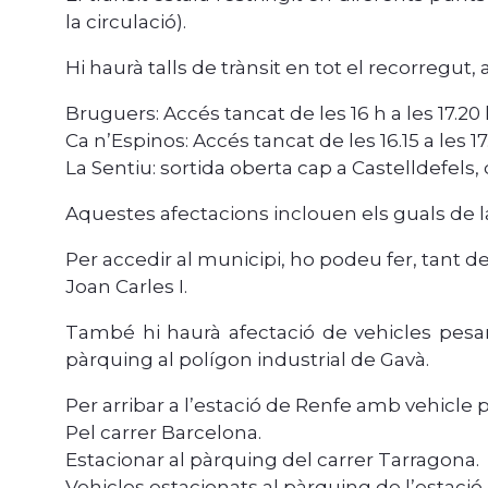
la circulació).
Hi haurà talls de trànsit en tot el recorregut, 
Bruguers: Accés tancat de les 16 h a les 17.20
Ca n’Espinos: Accés tancat de les 16.15 a les 17
La Sentiu: sortida oberta cap a Castelldefels, d
Aquestes afectacions inclouen els guals de la
Per accedir al municipi, ho podeu fer, tant de
Joan Carles I.
També hi haurà afectació de vehicles pesant
pàrquing al polígon industrial de Gavà.
Per arribar a l’estació de Renfe amb vehicle 
Pel carrer Barcelona.
Estacionar al pàrquing del carrer Tarragona.
Vehicles estacionats al pàrquing de l’estació