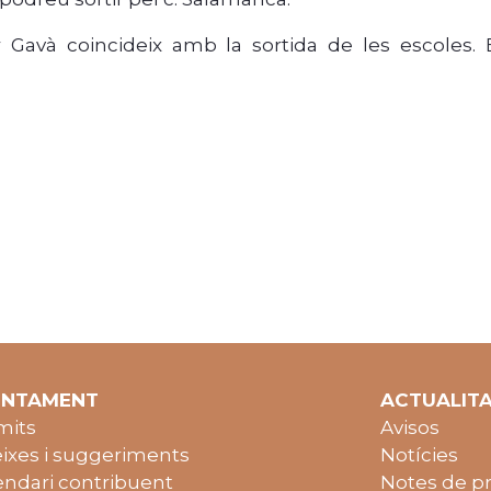
 Gavà coincideix amb la sortida de les escoles. 
UNTAMENT
ACTUALIT
mits
Avisos
ixes i suggeriments
Notícies
endari contribuent
Notes de p