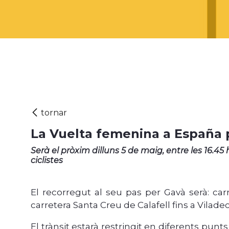
La Vuelta femenina a España 
Serà el pròxim dilluns 5 de maig, entre les 16.45 h 
ciclistes
El recorregut al seu pas per Gavà serà: carre
carretera Santa Creu de Calafell fins a Vilade
El trànsit estarà restringit en diferents punts 