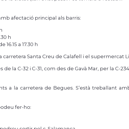
amb afectació principal als barris:
 h
.30 h
e 16.15 a 17.30 h
 carretera Santa Creu de Calafell i el supermercat Li
s de la C-32 i C-31, com des de Gavà Mar, per la C-234
s a la carretera de Begues. S’està treballant amb 
podeu fer-ho:
 podreu sortir pel c. Salamanca.