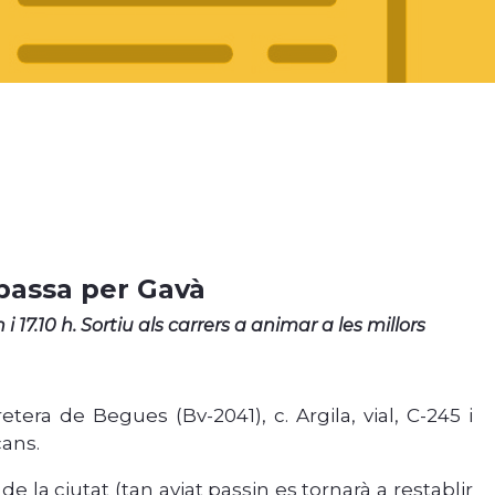
passa per Gavà
i 17.10 h. Sortiu als carrers a animar a les millors
tera de Begues (Bv-2041), c. Argila, vial, C-245 i
cans.
de la ciutat (tan aviat passin es tornarà a restablir