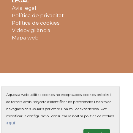
LEGAL
Avís legal
Política de privacitat
Política de cookies
Videovigilància
Mapa web
Aquesta web utilitza cookies no exceptuades, cookies pròpies i
de tercers amb l'objecte d'identificar les preferències i hàbits de
navegació dels usuaris per oferir una millor experiència. Pot
Plaça de Jaume Balmes s/n
|
modificar la configuració i consultar la nostra política de cookies
Telèfon
93 263 91 00
- Telèfon gratuït:
|
Contacte
aquí