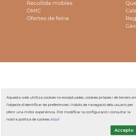
Recollida mobles
Que
OMIC
Cal
Ofertes de feina
Reg
Gav
Aquesta web utilitza cookies no exceptuades, cookies pròpies i de tercers 
l'objecte d'identificar les preferències i hàbits de navegació dels usuaris per
oferir una millor experiència. Pot modificar la configuració i consultar la
Plaça 
nostra política de cookies
aquí
Accepto