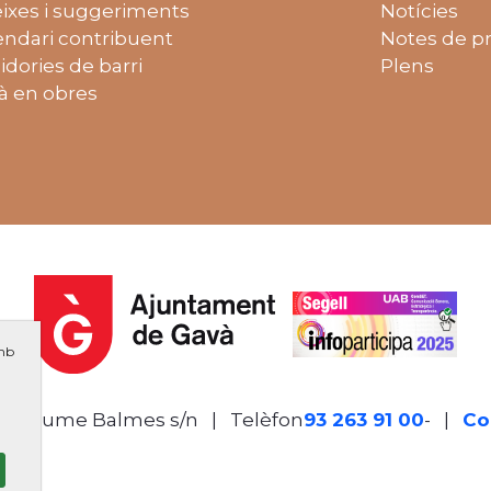
ixes i suggeriments
Notícies
endari contribuent
Notes de p
idories de barri
Plens
à en obres
amb
de Jaume Balmes s/n
|
Telèfon
93 263 91 00
- Telèf
|
Co