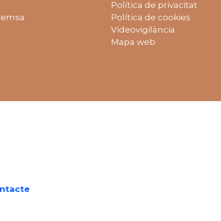
Política de privacitat
remsa
Política de cookies
Videovigilància
Mapa web
on gratuït:
ntacte