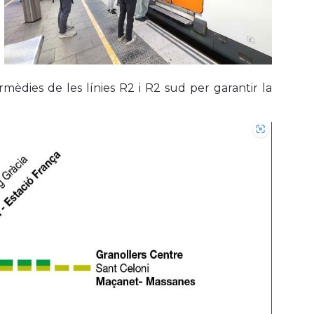
ermèdies de les línies R2 i R2 sud per garantir la