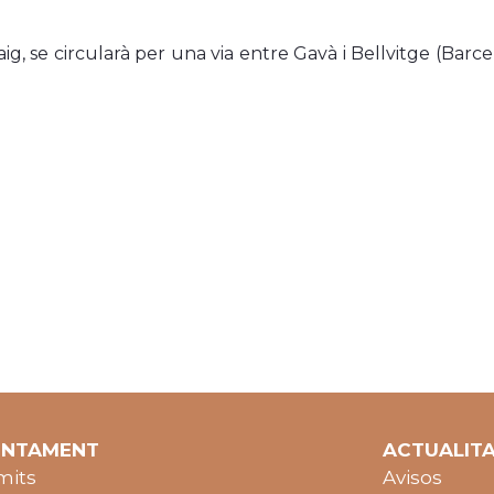
ig, se circularà per una via entre Gavà i Bellvitge (Barce
UNTAMENT
ACTUALIT
mits
Avisos