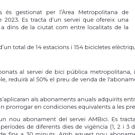
s és gestionat per l’Àrea Metropolitana de
 2023. Es tracta d’un servei que ofereix una
t a dins de la ciutat com entre localitats de la
un total de 14 estacions i 154 bicicletes elèctriq
nats al servei de bici pública metropolitana, i
ble, reduirà al 50% el preu de venda de l'abonam
aplicaran als abonaments anuals adquirits entre
in prorrogar en condiciones equivalents a les previ
un nou abonament del servei AMBici. Es tracta
períodes de diferents dies de vigència (1, 2 i 3 d
ts de fins a 30 minuts. Amb aquest nou abonament