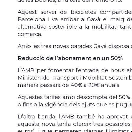
Aquest servei de bicicletes compartide
Barcelona i va arribar a Gavà el maig de
alternativa sostenible a la mobilitat, tan
comarca.
Amb les tres noves parades Gavà disposa d’
Reducció de l’abonament en un 50%
L’AMB per fomentar l’entrada de nous abo
Ministeri de Transport i Mobilitat Sosteni
manera passarà de 40€ a 20€ anuals.
Aquestes tarifes amb descompte del 50% s’
o fins a la vigència dels ajuts que es pugu
D’altra banda, l’AMB també ha aprovat 
aquesta nova tarifa ofereix tres possibles 
euros), i que permeten viatges il·limita