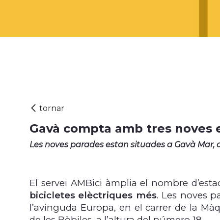
Gavà compta amb tres noves es
Les noves parades estan situades a Gavà Mar, al
El servei AMBici àmplia el nombre d’es
bicicletes elèctriques més
. Les noves p
l’avinguda Europa, en el carrer de la Mà
de les Bòbiles, a l’altura del número 18.