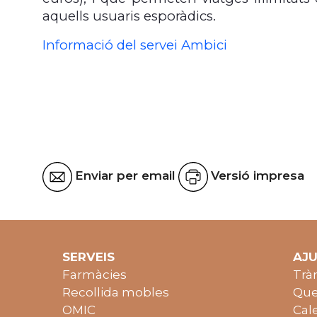
aquells usuaris esporàdics.
Informació del servei Ambici
Enviar per email
Versió impresa
SERVEIS
AJ
Farmàcies
Trà
Recollida mobles
Que
OMIC
Cal