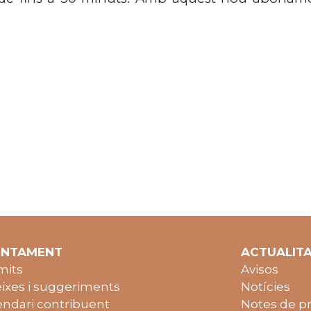
UNTAMENT
ACTUALIT
mits
Avisos
ixes i suggeriments
Notícies
endari contribuent
Notes de p